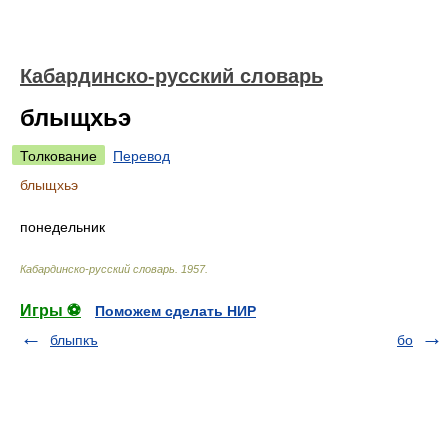
Кабардинско-русский словарь
блыщхьэ
Толкование
Перевод
блыщхьэ
понедельник
Кабардинско-русский словарь
.
1957
.
Игры ⚽
Поможем сделать НИР
блыпкъ
бо